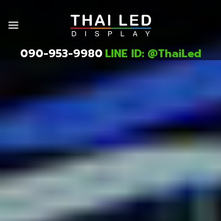
Skip
to
content
090-953-9980
LINE ID: @ThaiLed