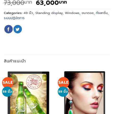
Original
Current
73,000
63,000
บาท
บาท
price
price
was:
is:
Categories:
49 นิ้ว
,
Standing display
,
Windows
,
ขนาดจอ
,
ทัชสกรีน
,
ระบบปฏิบัตการ
73,000
63,000
บาท.
บาท.
สินค้าแนะนำ
SALE
SALE
55 นิ้ว
55 นิ้ว