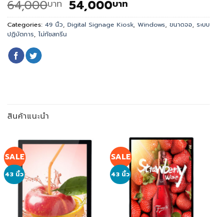
Original
Current
64,000
54,000
บาท
บาท
price
price
was:
is:
Categories:
49 นิ้ว
,
Digital Signage Kiosk
,
Windows
,
ขนาดจอ
,
ระบบ
ปฏิบัตการ
,
ไม่ทัชสกรีน
64,000
54,000
บาท.
บาท.
สินค้าแนะนำ
SALE
SALE
43 นิ้ว
43 นิ้ว