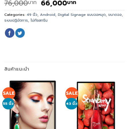
Original
Current
76,000
66,000
บาท
บาท
price
price
was:
is:
Categories:
49 นิ้ว
,
Android
,
Digital Signage แบบจอหมุด
,
ขนาดจอ
,
ระบบปฏิบัตการ
,
ไม่ทัชสกรีน
76,000
66,000
บาท.
บาท.
สินค้าแนะนำ
SALE
SALE
55 นิ้ว
43 นิ้ว