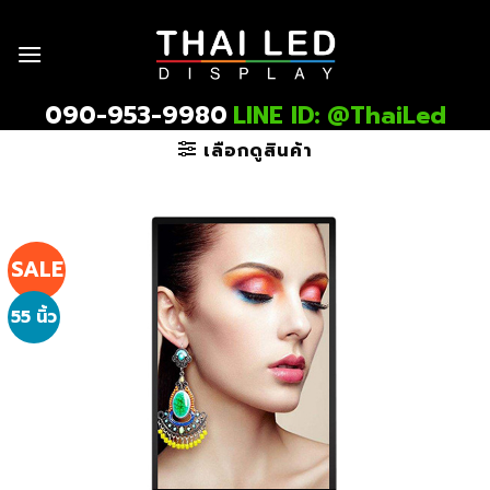
Skip
to
content
090-953-9980
LINE ID: @ThaiLed
เลือกดูสินค้า
SALE
55 นิ้ว