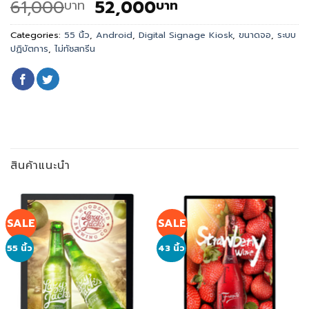
Original
Current
61,000
52,000
บาท
บาท
price
price
was:
is:
Categories:
55 นิ้ว
,
Android
,
Digital Signage Kiosk
,
ขนาดจอ
,
ระบบ
ปฏิบัตการ
,
ไม่ทัชสกรีน
61,000
52,000
บาท.
บาท.
สินค้าแนะนำ
SALE
SALE
55 นิ้ว
43 นิ้ว