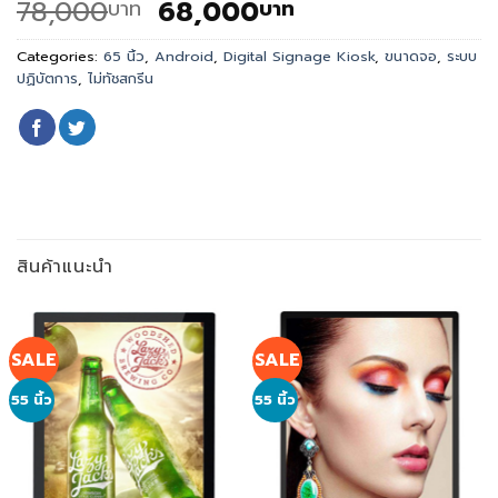
Original
Current
78,000
68,000
บาท
บาท
price
price
was:
is:
Categories:
65 นิ้ว
,
Android
,
Digital Signage Kiosk
,
ขนาดจอ
,
ระบบ
ปฏิบัตการ
,
ไม่ทัชสกรีน
78,000
68,000
บาท.
บาท.
สินค้าแนะนำ
SALE
SALE
55 นิ้ว
55 นิ้ว