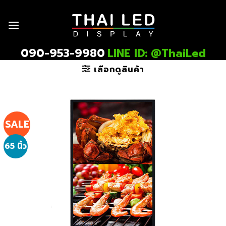
Skip
to
content
090-953-9980
LINE ID: @ThaiLed
เลือกดูสินค้า
SALE
65 นิ้ว